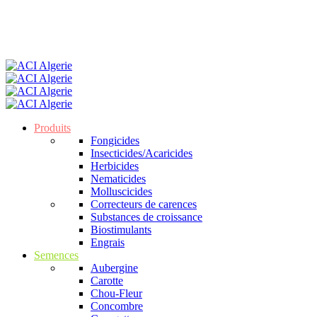
Produits
Fongicides
Insecticides/Acaricides
Herbicides
Nematicides
Molluscicides
Correcteurs de carences
Substances de croissance
Biostimulants
Engrais
Semences
Aubergine
Carotte
Chou-Fleur
Concombre