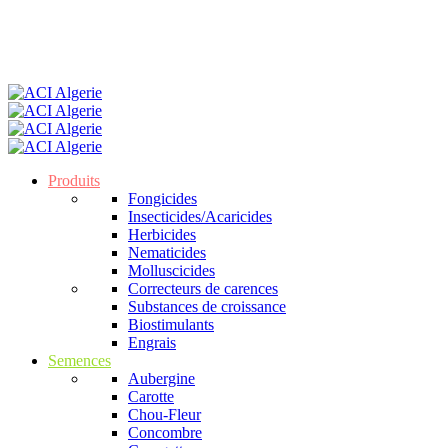
Produits
Fongicides
Insecticides/Acaricides
Herbicides
Nematicides
Molluscicides
Correcteurs de carences
Substances de croissance
Biostimulants
Engrais
Semences
Aubergine
Carotte
Chou-Fleur
Concombre