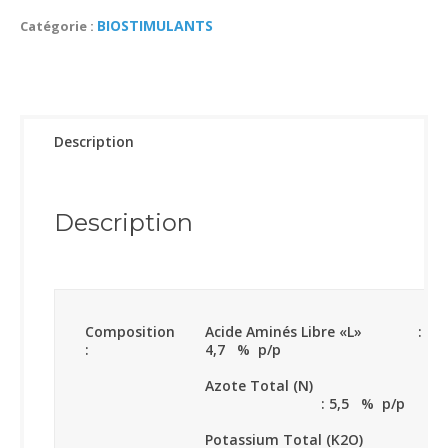
BIOSTIMULANTS
Catégorie :
Description
Description
Composition
Acide Aminés Libre «L» :
:
4,7 % p/p
Azote Total (N)
: 5,5 % p/p
Potassium Total (K2O) :